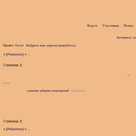
Форум
Участники
Поиск
Активные т
Привет, Гость!
Войдите
или
зарегистрируйтесь
.
»
[Pokemon]
»
...
Страница:
1
...
Тема
клининг уборка помещений
iqsiduuxvu
Страница:
1
»
[Pokemon]
»
...